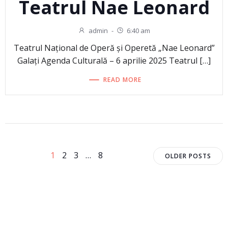
Teatrul Nae Leonard
admin
-
6:40 am
Teatrul Național de Operă și Operetă „Nae Leonard”
Galați Agenda Culturală – 6 aprilie 2025 Teatrul […]
READ MORE
Posts
Posts
Page
Page
Page
Page
1
2
3
…
8
OLDER POSTS
navigation
navigat