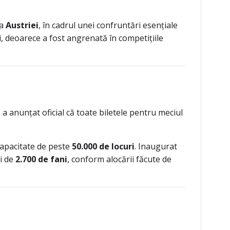
va
Austriei
, în cadrul unei confruntări esențiale
ii, deoarece a fost angrenată în competițiile
l
a anunțat oficial că toate biletele pentru meciul
 capacitate de peste
50.000 de locuri
. Inaugurat
ți de
2.700 de fani
, conform alocării făcute de