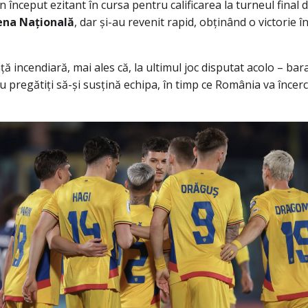
 început ezitant în cursa pentru calificarea la turneul final 
ena Națională
, dar și-au revenit rapid, obținând o victorie 
ă incendiară, mai ales că, la ultimul joc disputat acolo – bar
nou pregătiți să-și susțină echipa, în timp ce România va încer