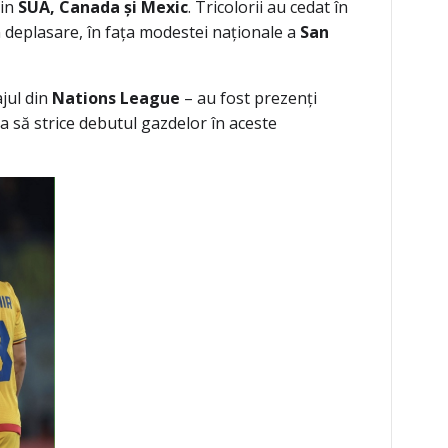
din
SUA, Canada și Mexic
. Tricolorii au cedat în
în deplasare, în fața modestei naționale a
San
ajul din
Nations League
– au fost prezenți
ca să strice debutul gazdelor în aceste