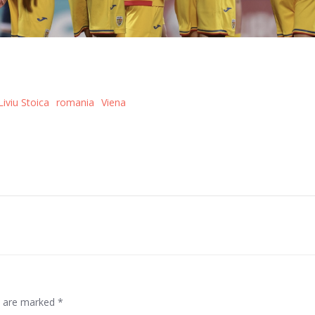
Liviu Stoica
romania
Viena
Post
navigation
ds are marked
*