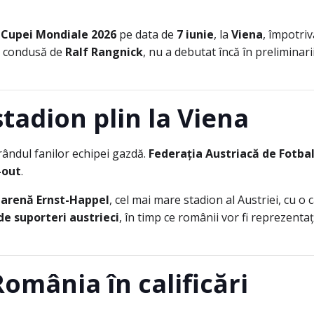
e
Cupei Mondiale 2026
pe data de
7 iunie
, la
Viena
, împotri
r, condusă de
Ralf Rangnick
, nu a debutat încă în preliminar
tadion plin la Viena
 rândul fanilor echipei gazdă.
Federația Austriacă de Fotba
-out
.
a
arenă Ernst-Happel
, cel mai mare stadion al Austriei, cu o
de suporteri austrieci
, în timp ce românii vor fi reprezenta
România în calificări