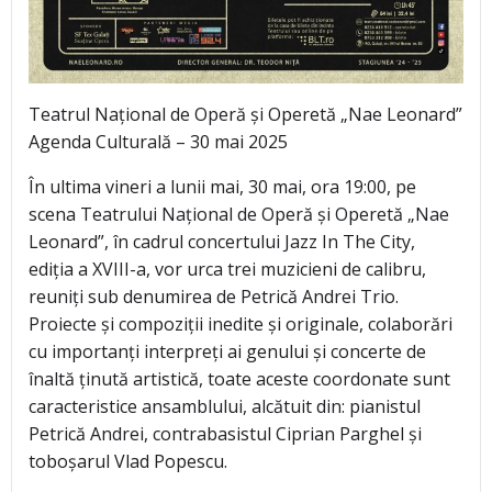
Teatrul Național de Operă și Operetă „Nae Leonard”
Agenda Culturală – 30 mai 2025
În ultima vineri a lunii mai, 30 mai, ora 19:00, pe
scena Teatrului Național de Operă și Operetă „Nae
Leonard”, în cadrul concertului Jazz In The City,
ediția a XVIII-a, vor urca trei muzicieni de calibru,
reuniți sub denumirea de Petrică Andrei Trio.
Proiecte și compoziții inedite și originale, colaborări
cu importanți interpreți ai genului și concerte de
înaltă ținută artistică, toate aceste coordonate sunt
caracteristice ansamblului, alcătuit din: pianistul
Petrică Andrei, contrabasistul Ciprian Parghel și
toboșarul Vlad Popescu.