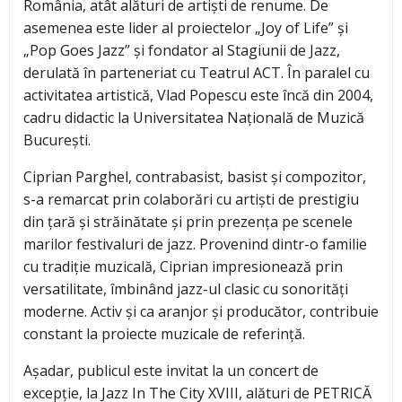
România, atât alături de artiști de renume. De
asemenea este lider al proiectelor „Joy of Life” și
„Pop Goes Jazz” și fondator al Stagiunii de Jazz,
derulată în parteneriat cu Teatrul ACT. În paralel cu
activitatea artistică, Vlad Popescu este încă din 2004,
cadru didactic la Universitatea Națională de Muzică
București.
Ciprian Parghel, contrabasist, basist și compozitor,
s-a remarcat prin colaborări cu artiști de prestigiu
din țară și străinătate și prin prezența pe scenele
marilor festivaluri de jazz. Provenind dintr-o familie
cu tradiție muzicală, Ciprian impresionează prin
versatilitate, îmbinând jazz-ul clasic cu sonorități
moderne. Activ și ca aranjor și producător, contribuie
constant la proiecte muzicale de referință.
Așadar, publicul este invitat la un concert de
excepție, la Jazz In The City XVIII, alături de PETRICĂ