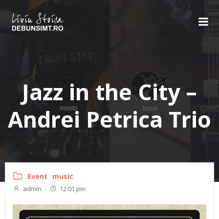
Skip
to
content
Jazz in the City –
Andrei Petrica Trio
Event
music
admin
-
12:01 pm