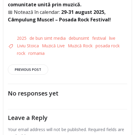
comunitate unită prin muzică.
📅 Notează în calendar:
29-31 august 2025,
Câmpulung Muscel – Posada Rock Festival!
2025
de bun simt media
debunsimt
festival
live
Liviu Stoica
Muzică Live
Muzică Rock
posada rock
rock
romania
Post
PREVIOUS POST
navigation
No responses yet
Leave a Reply
Your email address will not be published.
Required fields are