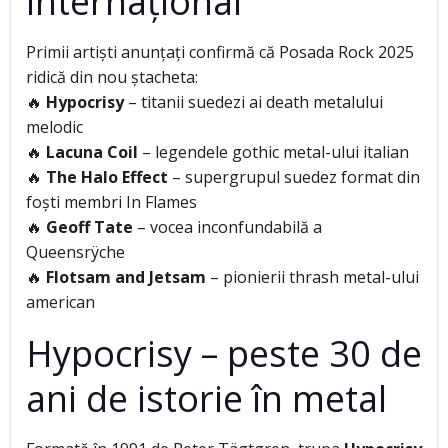
internațional
Primii artiști anunțați confirmă că Posada Rock 2025
ridică din nou ștacheta:
🔥
Hypocrisy
– titanii suedezi ai death metalului
melodic
🔥
Lacuna Coil
– legendele gothic metal-ului italian
🔥
The Halo Effect
– supergrupul suedez format din
foști membri In Flames
🔥
Geoff Tate
– vocea inconfundabilă a
Queensrÿche
🔥
Flotsam and Jetsam
– pionierii thrash metal-ului
american
Hypocrisy – peste 30 de
ani de istorie în metal