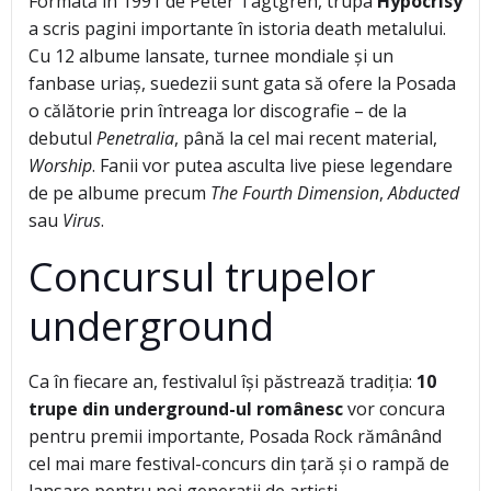
Formată în 1991 de Peter Tägtgren, trupa
Hypocrisy
a scris pagini importante în istoria death metalului.
Cu 12 albume lansate, turnee mondiale și un
fanbase uriaș, suedezii sunt gata să ofere la Posada
o călătorie prin întreaga lor discografie – de la
debutul
Penetralia
, până la cel mai recent material,
Worship
. Fanii vor putea asculta live piese legendare
de pe albume precum
The Fourth Dimension
,
Abducted
sau
Virus
.
Concursul trupelor
underground
Ca în fiecare an, festivalul își păstrează tradiția:
10
trupe din underground-ul românesc
vor concura
pentru premii importante, Posada Rock rămânând
cel mai mare festival-concurs din țară și o rampă de