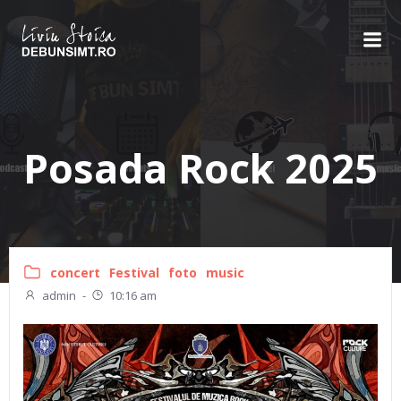
Skip
to
content
Posada Rock 2025
concert
Festival
foto
music
admin
-
10:16 am