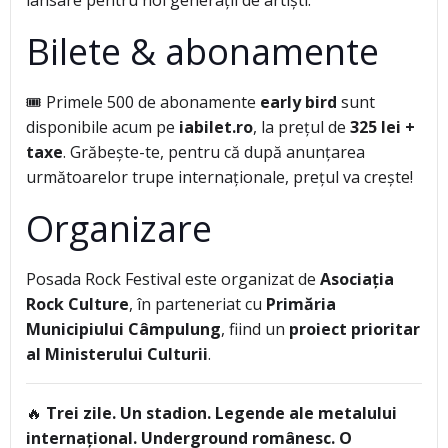
lansare pentru noi generații de artiști.
Bilete & abonamente
🎟️ Primele 500 de abonamente
early bird
sunt
disponibile acum pe
iabilet.ro
, la prețul de
325 lei +
taxe
. Grăbește-te, pentru că după anunțarea
următoarelor trupe internaționale, prețul va crește!
Organizare
Posada Rock Festival este organizat de
Asociația
Rock Culture
, în parteneriat cu
Primăria
Municipiului Câmpulung
, fiind un
proiect prioritar
al Ministerului Culturii
.
🔥
Trei zile. Un stadion. Legende ale metalului
internațional. Underground românesc. O