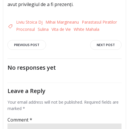
avut privilegiul de a fi prezenți.
Liviu Stoica Dj
Mihai Margineanu
Parastasul Piratilor
Proconsul
Sulina
Vita de Vie
White Mahala
Post
Post
PREVIOUS POST
NEXT POST
navigation
navigation
No responses yet
Leave a Reply
Your email address will not be published.
Required fields are
marked
*
Comment
*