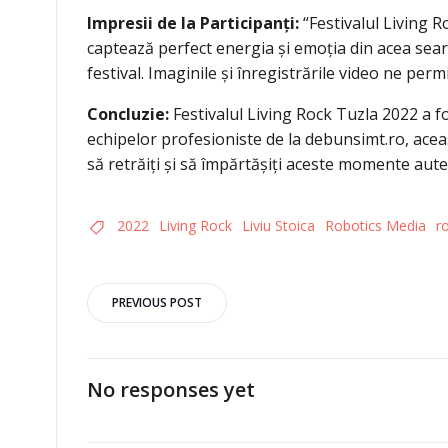
Impresii de la Participanți:
“Festivalul Living R
captează perfect energia și emoția din acea sea
festival. Imaginile și înregistrările video ne pe
Concluzie:
Festivalul Living Rock Tuzla 2022 a f
echipelor profesioniste de la debunsimt.ro, acea
să retrăiți și să împărtășiți aceste momente autent
2022
Living Rock
Liviu Stoica
Robotics Media
r
Post
PREVIOUS POST
navigation
No responses yet