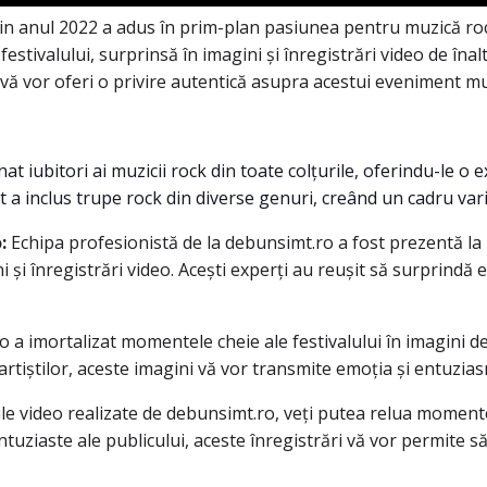
in anul 2022 a adus în prim-plan pasiunea pentru muzică rock ș
stivalului, surprinsă în imagini și înregistrări video de înalt
e vă vor oferi o privire autentică asupra acestui eveniment m
at iubitori ai muzicii rock din toate colțurile, oferindu-le o 
a inclus trupe rock din diverse genuri, creând un cadru varia
:
Echipa profesionistă de la debunsimt.ro a fost prezentă la 
i înregistrări video. Acești experți au reușit să surprindă e
a imortalizat momentele cheie ale festivalului în imagini de î
artiștilor, aceste imagini vă vor transmite emoția și entuzias
ile video realizate de debunsimt.ro, veți putea relua momente
ntuziaste ale publicului, aceste înregistrări vă vor permite să