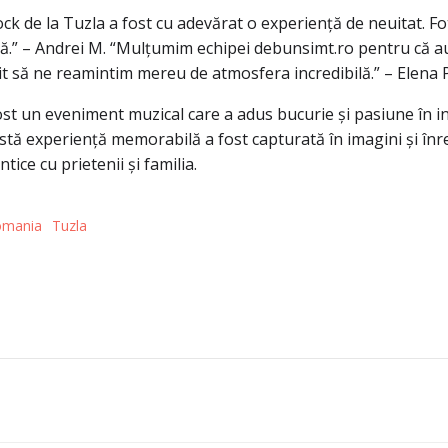
ock de la Tuzla a fost cu adevărat o experiență de neuitat. Fot
ră.” – Andrei M. “Mulțumim echipei debunsimt.ro pentru că a
rmit să ne reamintim mereu de atmosfera incredibilă.” – Elena P
ost un eveniment muzical care a adus bucurie și pasiune în ini
stă experiență memorabilă a fost capturată în imagini și înre
ice cu prietenii și familia.
omania
Tuzla
Post
navigation