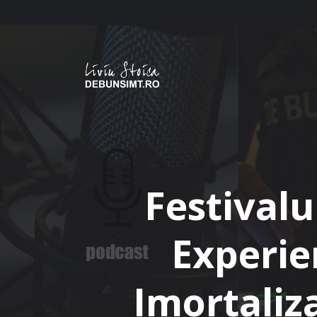
Skip
to
content
Festivalu
Experie
Imortaliz