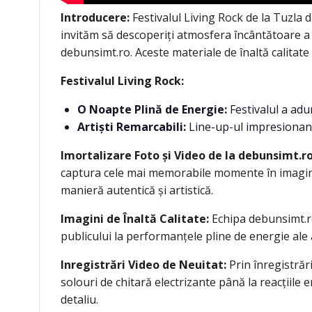
Introducere:
Festivalul Living Rock de la Tuzla d
invităm să descoperiți atmosfera încântătoare a fe
debunsimt.ro. Aceste materiale de înaltă calitat
Festivalul Living Rock:
O Noapte Plină de Energie:
Festivalul a adun
Artiști Remarcabili:
Line-up-ul impresionant 
Imortalizare Foto și Video de la debunsimt.ro
captura cele mai memorabile momente în imagini ș
manieră autentică și artistică.
Imagini de Înaltă Calitate:
Echipa debunsimt.ro 
publicului la performanțele pline de energie ale 
Inregistrări Video de Neuitat:
Prin înregistrăr
solouri de chitară electrizante până la reacțiile e
detaliu.